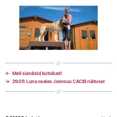
←
Meil sündisid kutsikad!
→
29.05: Luna osales Joensuu CACIB näitusel