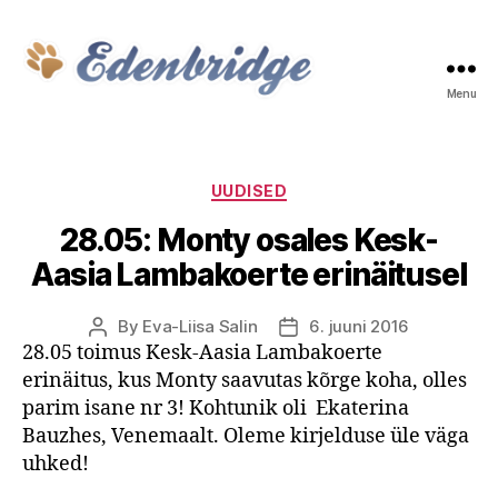
Menu
Edenbridge
Categories
UUDISED
28.05: Monty osales Kesk-
Aasia Lambakoerte erinäitusel
By
Eva-Liisa Salin
6. juuni 2016
Post
Post
28.05 toimus Kesk-Aasia Lambakoerte
author
date
erinäitus, kus Monty saavutas kõrge koha, olles
parim isane nr 3! Kohtunik oli Ekaterina
Bauzhes, Venemaalt. Oleme kirjelduse üle väga
uhked!