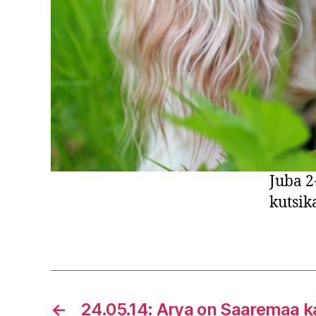
Juba 2
kutsik
←
24.05.14: Arya on Saaremaa k