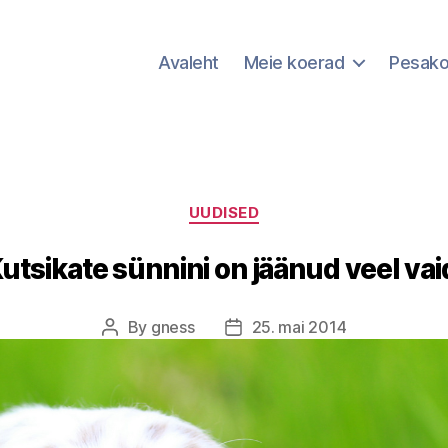
Avaleht
Meie koerad
Pesak
Categories
UUDISED
utsikate sünnini on jäänud veel vai
By
gness
25. mai 2014
Post
Post
author
date