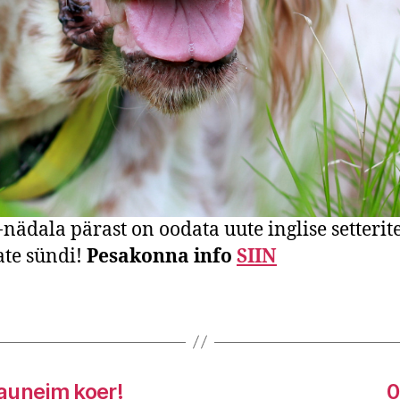
-nädala pärast on oodata uute inglise setterit
ate sündi!
Pesakonna info
SIIN
auneim koer!
0