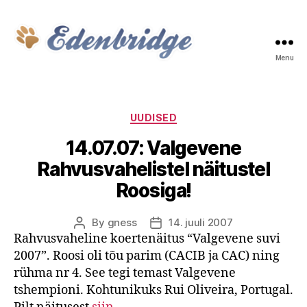
Menu
Edenbridge
Categories
UUDISED
14.07.07: Valgevene
Rahvusvahelistel näitustel
Roosiga!
By
gness
14. juuli 2007
Post
Post
Rahvusvaheline koertenäitus “Valgevene suvi
author
date
2007”. Roosi oli tõu parim (CACIB ja CAC) ning
rühma nr 4. See tegi temast Valgevene
tshempioni. Kohtunikuks Rui Oliveira, Portugal.