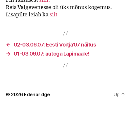
Pilt näitusest
siin.
Reis Valgevenesse oli üks mõnus kogemus.
Lisapilte leiab ka
siit
←
02-03.06.07: Eesti Võitja’07 näitus
→
01-03.09.07: autoga Lapimaale!
© 2026
Edenbridge
Up
↑