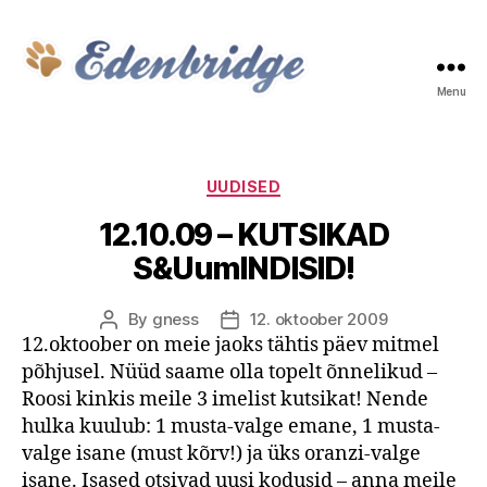
Menu
Edenbridge
Categories
UUDISED
12.10.09 – KUTSIKAD
S&UumlNDISID!
By
gness
12. oktoober 2009
Post
Post
12.oktoober on meie jaoks tähtis päev mitmel
author
date
põhjusel. Nüüd saame olla topelt õnnelikud –
Roosi kinkis meile 3 imelist kutsikat! Nende
hulka kuulub: 1 musta-valge emane, 1 musta-
valge isane (must kõrv!) ja üks oranzi-valge
isane. Isased otsivad uusi kodusid – anna meile