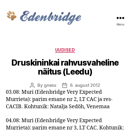
Menu
Edenbridge
Categories
UUDISED
Druskininkai rahvusvaheline
näitus (Leedu)
By
gness
6. august 2012
Post
Post
03.08: Muri (Edenbridge Very Expected
author
date
Murrieta): parim emane nr 2, LT CAC ja res-
CACIB. Kohtunik: Natalja Sedõh, Venemaa
04.08: Muri (Edenbridge Very Expected
Murrieta): parim emane nr 3, LT CAC. Kohtunik: