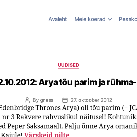
Avaleht
Meie koerad
Pesak
Categories
UUDISED
2.10.2012: Arya tõu parim ja rühma-
By
gness
27. oktoober 2012
Post
Post
Edenbridge Thrones Arya) oli tõu parim (+ JC
author
date
nr 3 Rakvere rahvuslikul näitusel! Kohtunik
ed Peper Saksamaalt. Palju õnne Arya omani
 Kajule!
Värskeid pilte