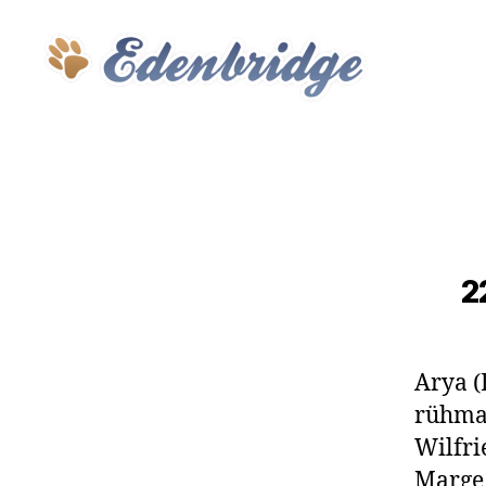
Edenbridge
2
Arya (
rühma 
Wilfri
Marge