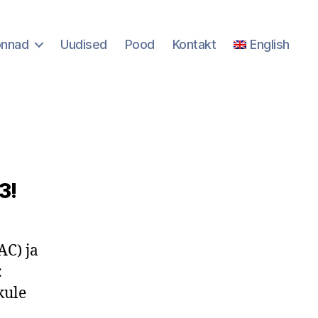
onnad
Uudised
Pood
Kontakt
English
3!
AC) ja
:
kule