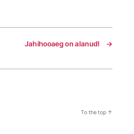
Jahihooaeg on alanud!
→
To the top
↑